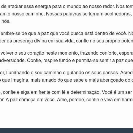
de irradiar essa energia para o mundo ao nosso redor. Nos tor
m o nosso caminho. Nossas palavras se tornam acolhedoras, n
 nós.
 lembre-se de que a paz que você busca está dentro de você. 
er da presença divina em sua vida, confie no seu próprio pote
volver o seu coração neste momento, trazendo conforto, esper
dversidade. Confie, respire fundo e permita-se sentir a paz que
rior, iluminando o seu caminho e guiando os seus passos. Acred
 do que imagina, mais amado do que sabe e mais abençoado do 
 confie e siga em frente com fé e determinação. Você é um ser 
or. A paz começa em você. Ame, perdoe, confie e viva em harm