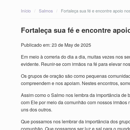
Início
/
Salmos
/
Fortaleça sua fé e encontre apoio n
Fortaleça sua fé e encontre ap
Publicado em: 23 de May de 2025
Em meio à correria do dia a dia, muitas vezes nos 
evidente. Reunir-se com irmãos na fé para elevar nos
Os grupos de oração são como pequenas comunidades
compreendem e nos apoiam. Nestes encontros, somos 
Assim como o Salmo nos lembra da importância de b
com Ele por meio da comunhão com nossos irmãos na
uns dos outros.
Que possamos nos lembrar da importância dos grupos
comunhão. Que possamos ser luz e sal para o mundo