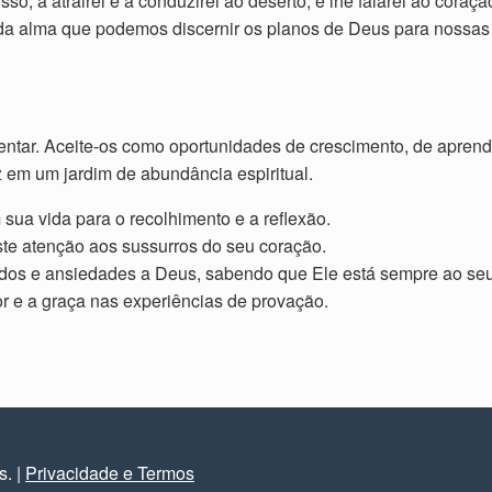
sso, a atrairei e a conduzirei ao deserto, e lhe falarei ao cora
o da alma que podemos discernir os planos de Deus para nossa
sentar. Aceite-os como oportunidades de crescimento, de apren
 em um jardim de abundância espiritual.
sua vida para o recolhimento e a reflexão.
reste atenção aos sussurros do seu coração.
medos e ansiedades a Deus, sabendo que Ele está sempre ao seu
or e a graça nas experiências de provação.
os.
|
Privacidade e Termos