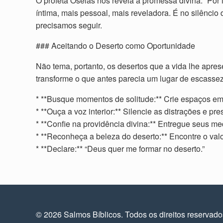
O profeta Oséias nos revela a promessa divina: “Por i
íntima, mais pessoal, mais reveladora. É no silênci
precisamos seguir.
### Aceitando o Deserto como Oportunidade
Não tema, portanto, os desertos que a vida lhe apre
transforme o que antes parecia um lugar de escassez
* **Busque momentos de solitude:** Crie espaços em 
* **Ouça a voz interior:** Silencie as distrações e p
* **Confie na providência divina:** Entregue seus 
* **Reconheça a beleza do deserto:** Encontre o val
* **Declare:** “Deus quer me formar no deserto.”
© 2026 Salmos Bíblicos. Todos os direitos reservad