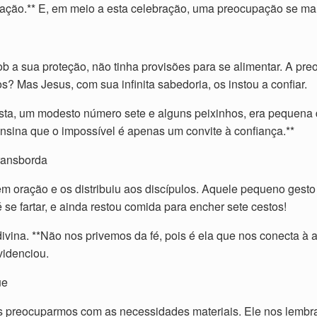
oração.** E, em meio a esta celebração, uma preocupação se man
ob a sua proteção, não tinha provisões para se alimentar. A pre
? Mas Jesus, com sua infinita sabedoria, os instou a confiar.
sta, um modesto número sete e alguns peixinhos, era pequena
nsina que o impossível é apenas um convite à confiança.**
ransborda
em oração e os distribuiu aos discípulos. Aquele pequeno gest
 se fartar, e ainda restou comida para encher sete cestos!
 divina. **Não nos privemos da fé, pois é ela que nos conecta 
videnciou.
ue
 preocuparmos com as necessidades materiais. Ele nos lembr