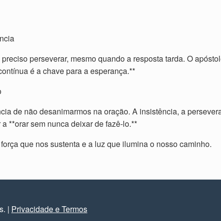
ncia
 preciso perseverar, mesmo quando a resposta tarda. O apóstol
contínua é a chave para a esperança.**
o
ância de não desanimarmos na oração. A insistência, a persev
 **orar sem nunca deixar de fazê-lo.**
 força que nos sustenta e a luz que ilumina o nosso caminho.
os.
|
Privacidade e Termos