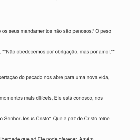
s e os seus mandamentos não são penosos.” O peso
 **Não obedecemos por obrigação, mas por amor.**
libertação do pecado nos abre para uma nova vida,
momentos mais difíceis, Ele está conosco, nos
so Senhor Jesus Cristo”. Que a paz de Cristo reine
a liberdade que só Ele pode oferecer. Amém.