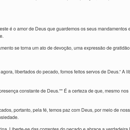
: “E este é o amor de Deus que guardemos os seus mandamento
e.
ento se torna um ato de devoção, uma expressão de gratidão.
 agora, libertados do pecado, fomos feitos servos de Deus.” A 
 presença constante de Deus.** É a certeza de que, mesmo nos 
ficados, portanto, pela fé, temos paz com Deus, por meio de nos
nsiedade.
trina. Liberte-se das correntes do pecado e abrace a verdadeir