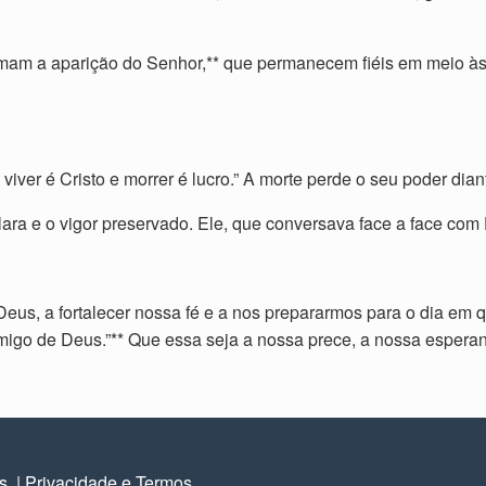
amam a aparição do Senhor,** que permanecem fiéis em meio à
 viver é Cristo e morrer é lucro.” A morte perde o seu poder dia
ara e o vigor preservado. Ele, que conversava face a face com
 Deus, a fortalecer nossa fé e a nos prepararmos para o dia e
igo de Deus.”** Que essa seja a nossa prece, a nossa espera
os.
|
Privacidade e Termos