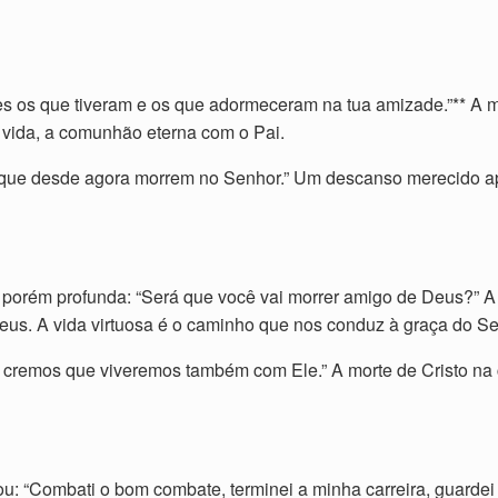
izes os que tiveram e os que adormeceram na tua amizade.”** A 
a vida, a comunhão eterna com o Pai.
s que desde agora morrem no Senhor.” Um descanso merecido a
 porém profunda: “Será que você vai morrer amigo de Deus?” 
eus. A vida virtuosa é o caminho que nos conduz à graça do Se
cremos que viveremos também com Ele.” A morte de Cristo na c
ou: “Combati o bom combate, terminei a minha carreira, guardei