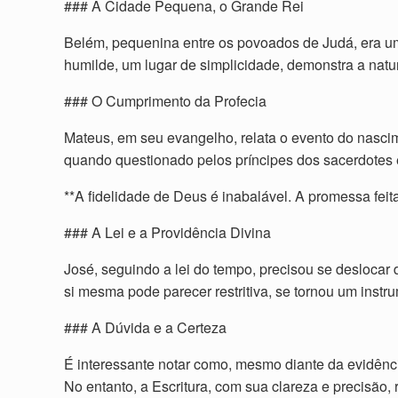
### A Cidade Pequena, o Grande Rei
Belém, pequenina entre os povoados de Judá, era um 
humilde, um lugar de simplicidade, demonstra a natu
### O Cumprimento da Profecia
Mateus, em seu evangelho, relata o evento do nasci
quando questionado pelos príncipes dos sacerdotes e 
**A fidelidade de Deus é inabalável. A promessa feit
### A Lei e a Providência Divina
José, seguindo a lei do tempo, precisou se deslocar 
si mesma pode parecer restritiva, se tornou um ins
### A Dúvida e a Certeza
É interessante notar como, mesmo diante da evidência
No entanto, a Escritura, com sua clareza e precisão, 