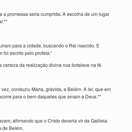
ue a promessa seria cumprida. A escolha de um lugar
r.**
uiram para a cidade, buscando o Rei nascido. E
oi escrito pelo profeta.”
certeza da realização divina nos fortalece na fé.
 vez, conduziu Maria, grávida, a Belém. A lei, que em
oncorre para o bem daqueles que amam a Deus.**
am, afirmando que o Cristo deveria vir da Galileia.
ia de Belém.