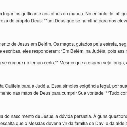
lugar insignificante aos olhos do mundo. No entanto, foi ali q
reza do próprio Deus: **um Deus que se humilha para nos eleva
mento de Jesus em Belém. Os magos, guiados pela estrela, seg
escribas, eles responderam: “Em Belém, na Judéia, pois assim f
a se cumpre no tempo certo.** Mesmo que a espera seja longa, a 
da Galileia para a Judéia. Essa simples exigência legal, por sua
trumento nas mãos de Deus para cumprir Sua vontade. **Tudo c
 do nascimento de Jesus, a dúvida persistia. Alguns questionav
ressalta que o Messias deveria vir da família de Davi e da alde