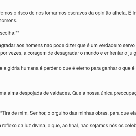
remos o risco de nos tornarmos escravos da opinião alheia. É i
 homens.
scolha:**
 agradar aos homens não pode dizer que é um verdadeiro servo 
, por vezes, a coragem de desagradar o mundo e enfrentar o j
 pela glória humana é perder o que é eterno para ganhar o que é
ma alma despojada de vaidades. Que a nossa única preocupação
”Tira de mim, Senhor, o orgulho das minhas obras, para que ela
eflexo da luz divina, e que, ao final, não sejamos nós os cel