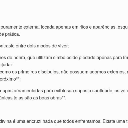
 puramente externa, focada apenas em ritos e aparências, esq
e prática.
traste entre dois modos de viver:
ares de honra, que utilizam símbolos de piedade apenas para i
judar.
, como os primeiros discípulos, não possuem adornos externos
 próximo**.
oupas ornamentadas para exibir sua suposta santidade, os ver
*únicas joias são as boas obras**.
vina é uma encruzilhada que todos enfrentamos. Existe uma tr