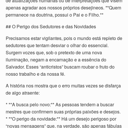
de atualizações humanas ou de interpretações que visem
apenas agradar aos nossos próprios desejineos. **Quem
permanece na doutrina, possui o Pai e o Filho.**
## O Perigo dos Sedutores e das Novidades
Precisamos estar vigilantes, pois o mundo está repleto de
sedutores que tentam desviar o olhar do essencial.
Surgem vozes que, sob o pretexto de uma nova
iluminação, negam a encarnação e a essência do
Salvador. Esses “anticristos” buscam roubar o fruto do
nosso trabalho e da nossa fé.
A história nos mostra que o erro muitas vezes se disfarça
de algo atraente:
* **A busca pelo novo:** As pessoas tendem a buscar
mestres que confirmem suas próprias paixões e desejos.
* **O perigo da novidade:** Há um desejo perigoso por
“novas mensagens” que, na verdade, são apenas fábulas